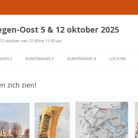
egen-Oost 5 & 12 oktober 2025
2 oktober van 12.00 tot 17.00 uur
Spring
naar
AARS 2
KUNSTENAARS 3
KUNSTENAARS 4
LOCATIES
inhoud
N BANNENBERG
JAC. SPLINTER
MIEKE KOENEN
n zich zien!
TARENSKEEN
LIESBETH VAN BAKEL
MILOU BLANKENHEYM
AERKENS
MARC VAN KEMPEN
PAUL SCHEERDER
MOSTART
MARGOT VAN NEERVEN
RUN SLINKERS
VAN MIDDELKOOP
MARIAN VAN LOOKEREN
SJAAK KAASHOEK
 SEWPERSAD
MARK KUSTER
YETTE ROHDE