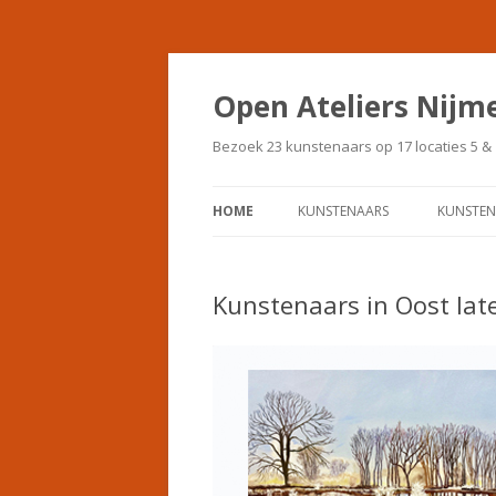
Open Ateliers Nijm
Bezoek 23 kunstenaars op 17 locaties 5 & 1
HOME
KUNSTENAARS
KUNSTEN
ANDREA HOFSTEEDE
EVELIE
Kunstenaars in Oost late
ANSELIEN SCHOOL
FRANK 
CHRISTINA VAN LOKVEN
GABY H
DIEDERIK GROOTJANS
HELMA 
DORO KROL
INEKE 
INGRID